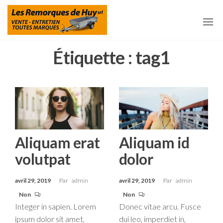
Aller
Les
Remorques
et
au
Remorques
accessoires
pour
contenu
De Huy
remorques
à Huy
Étiquette :
tag1
Aliquam erat
Aliquam id
volutpat
dolor
avril 29, 2019
Par
admin
avril 29, 2019
Par
admin
Non
Non
Integer in sapien. Lorem
Donec vitae arcu. Fusce
ipsum dolor sit amet,
dui leo, imperdiet in,