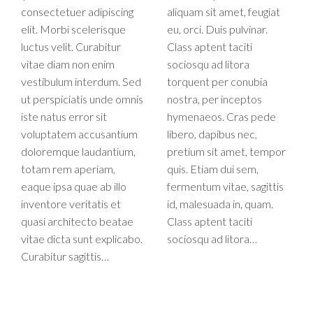
consectetuer adipiscing
aliquam sit amet, feugiat
elit. Morbi scelerisque
eu, orci. Duis pulvinar.
luctus velit. Curabitur
Class aptent taciti
vitae diam non enim
sociosqu ad litora
vestibulum interdum. Sed
torquent per conubia
ut perspiciatis unde omnis
nostra, per inceptos
iste natus error sit
hymenaeos. Cras pede
voluptatem accusantium
libero, dapibus nec,
doloremque laudantium,
pretium sit amet, tempor
totam rem aperiam,
quis. Etiam dui sem,
eaque ipsa quae ab illo
fermentum vitae, sagittis
inventore veritatis et
id, malesuada in, quam.
quasi architecto beatae
Class aptent taciti
vitae dicta sunt explicabo.
sociosqu ad litora…
Curabitur sagittis…