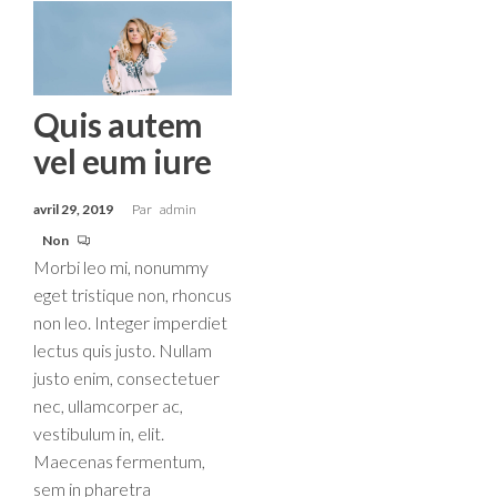
Quis autem
vel eum iure
avril 29, 2019
Par
admin
Non
Morbi leo mi, nonummy
eget tristique non, rhoncus
non leo. Integer imperdiet
lectus quis justo. Nullam
justo enim, consectetuer
nec, ullamcorper ac,
vestibulum in, elit.
Maecenas fermentum,
sem in pharetra