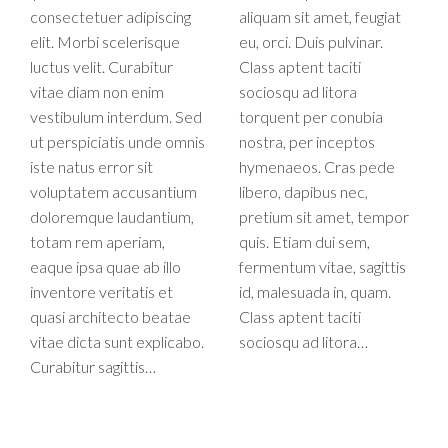
consectetuer adipiscing
aliquam sit amet, feugiat
elit. Morbi scelerisque
eu, orci. Duis pulvinar.
luctus velit. Curabitur
Class aptent taciti
vitae diam non enim
sociosqu ad litora
vestibulum interdum. Sed
torquent per conubia
ut perspiciatis unde omnis
nostra, per inceptos
iste natus error sit
hymenaeos. Cras pede
voluptatem accusantium
libero, dapibus nec,
doloremque laudantium,
pretium sit amet, tempor
totam rem aperiam,
quis. Etiam dui sem,
eaque ipsa quae ab illo
fermentum vitae, sagittis
inventore veritatis et
id, malesuada in, quam.
quasi architecto beatae
Class aptent taciti
vitae dicta sunt explicabo.
sociosqu ad litora…
Curabitur sagittis…