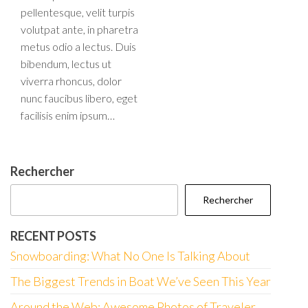
pellentesque, velit turpis
volutpat ante, in pharetra
metus odio a lectus. Duis
bibendum, lectus ut
viverra rhoncus, dolor
nunc faucibus libero, eget
facilisis enim ipsum…
Rechercher
Rechercher
RECENT POSTS
Snowboarding: What No One Is Talking About
The Biggest Trends in Boat We’ve Seen This Year
Around the Web: Awesome Photos of Traveler