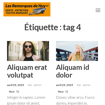
Aller
Les
Remorques
et
au
Remorques
accessoires
pour
contenu
De Huy
remorques
à Huy
Étiquette :
tag 4
Aliquam erat
Aliquam id
volutpat
dolor
avril 29, 2019
Par
admin
avril 29, 2019
Par
admin
Non
Non
Integer in sapien. Lorem
Donec vitae arcu. Fusce
ipsum dolor sit amet,
dui leo, imperdiet in,